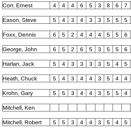
Corr, Ernest
4
4
4
6
5
3
8
6
7
Eason, Steve
5
4
3
4
3
3
5
5
5
Foxx, Dennis
6
5
2
4
4
4
5
5
6
George, John
6
5
2
6
5
3
5
5
6
Harlan, Jack
5
4
3
3
3
3
5
4
5
Heath, Chuck
5
4
3
4
4
3
5
4
4
Krohn, Gary
5
5
3
4
4
3
5
5
4
Mitchell, Ken
Mitchell, Robert
5
5
3
4
4
3
5
4
5