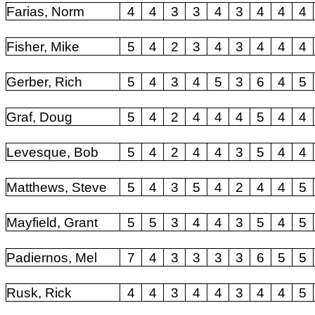
Farias, Norm
4
4
3
3
4
3
4
4
4
Fisher, Mike
5
4
2
3
4
3
4
4
4
Gerber, Rich
5
4
3
4
5
3
6
4
5
Graf, Doug
5
4
2
4
4
4
5
4
4
Levesque, Bob
5
4
2
4
4
3
5
4
4
Matthews, Steve
5
4
3
5
4
2
4
4
5
Mayfield, Grant
5
5
3
4
4
3
5
4
5
Padiernos, Mel
7
4
3
3
3
3
6
5
5
Rusk, Rick
4
4
3
4
4
3
4
4
5