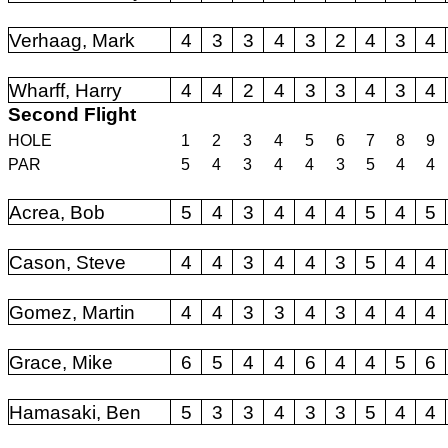
Verhaag, Mark
4
3
3
4
3
2
4
3
4
Wharff, Harry
4
4
2
4
3
3
4
3
4
Second Flight
HOLE
1
2
3
4
5
6
7
8
9
PAR
5
4
3
4
4
3
5
4
4
Acrea, Bob
5
4
3
4
4
4
5
4
5
Cason, Steve
4
4
3
4
4
3
5
4
4
Gomez, Martin
4
4
3
3
4
3
4
4
4
Grace, Mike
6
5
4
4
6
4
4
5
6
Hamasaki, Ben
5
3
3
4
3
3
5
4
4