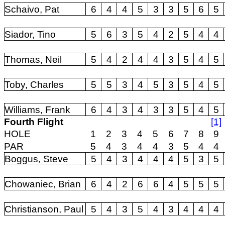
Schaivo, Pat
6
4
4
5
3
3
5
6
5
Siador, Tino
5
6
3
5
4
2
5
4
4
Thomas, Neil
5
4
2
4
4
3
5
4
5
Toby, Charles
5
5
3
4
5
3
5
4
5
Williams, Frank
6
4
3
4
3
3
5
4
5
Fourth Flight
[1]
HOLE
1
2
3
4
5
6
7
8
9
PAR
5
4
3
4
4
3
5
4
4
Boggus, Steve
5
4
3
4
4
4
5
3
5
Chowaniec, Brian
6
4
2
6
6
4
5
5
5
Christianson, Paul
5
4
3
5
4
3
4
4
4