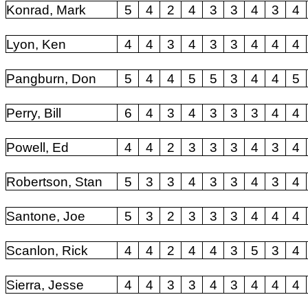
Konrad, Mark
5
4
2
4
3
3
4
3
4
Lyon, Ken
4
4
3
4
3
3
4
4
4
Pangburn, Don
5
4
4
5
5
3
4
4
5
Perry, Bill
6
4
3
4
3
3
3
4
4
Powell, Ed
4
4
2
3
3
3
4
3
4
Robertson, Stan
5
3
3
4
3
3
4
3
4
Santone, Joe
5
3
2
3
3
3
4
4
4
Scanlon, Rick
4
4
2
4
4
3
5
3
4
Sierra, Jesse
4
4
3
3
4
3
4
4
4