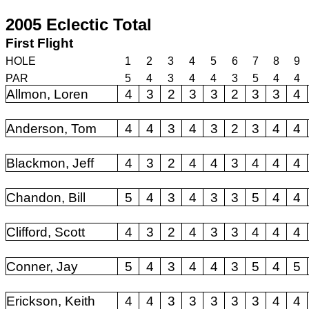
2005 Eclectic Total
First Flight
HOLE
1
2
3
4
5
6
7
8
9
PAR
5
4
3
4
4
3
5
4
4
Allmon, Loren
4
3
2
3
3
2
3
3
4
Anderson, Tom
4
4
3
4
3
2
3
4
4
Blackmon, Jeff
4
3
2
4
4
3
4
4
4
Chandon, Bill
5
4
3
4
3
3
5
4
4
Clifford, Scott
4
3
2
4
3
3
4
4
4
Conner, Jay
5
4
3
4
4
3
5
4
5
Erickson, Keith
4
4
3
3
3
3
3
4
4